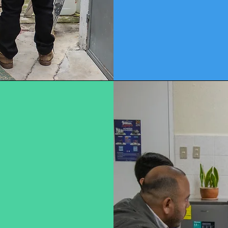
activo 
?