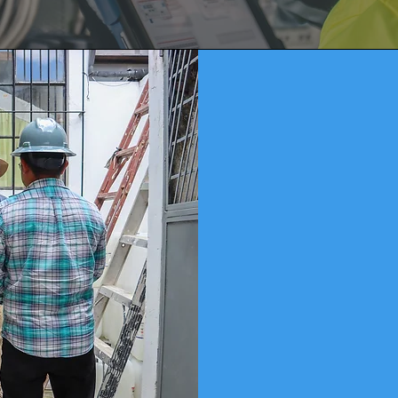
Es un con
activid
equipo