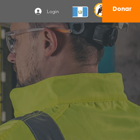
Donar
Login
SHP
n de forma segura y
vidas en riesgo.