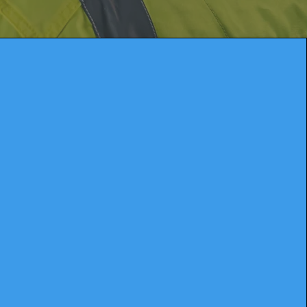
¿Qué es?
junto completo de instrucciones y
ades diseñadas para mantener los
s, la maquinaria y cualquier otro