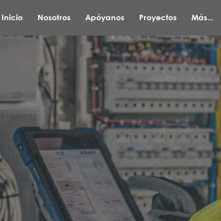
Inicio
Nosotros
Apóyanos
Proyectos
Más...
Plan de
ntenimiento OS
ipos, instalaciones y sistemas críticos funcione
no interrumpir la atención al paciente ni poner 